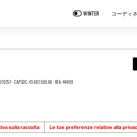
コーディ
WINTER
3370257 - CAP.SOC. €1.682.500,00 - REA: 44899
iva sulla raccolta
Le tue preferenze relative alla priva