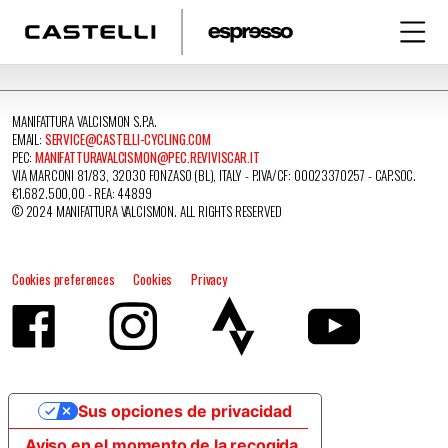
MANIFATTURA VALCISMON S.P.A.
EMAIL:
SERVICE@CASTELLI-CYCLING.COM
PEC:
MANIFATTURAVALCISMON@PEC.REVIVISCAR.IT
VIA MARCONI 81/83, 32030 FONZASO (BL), ITALY - P.IVA/CF: 00023370257 - CAP.SOC.
€1.682.500,00 - REA: 44899
© 2024 MANIFATTURA VALCISMON. ALL RIGHTS RESERVED
Cookies preferences
Cookies
Privacy
Sus opciones de privacidad
Aviso en el momento de la recogida