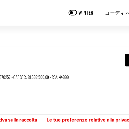
コーディ
WINTER
3370257 - CAP.SOC. €1.682.500,00 - REA: 44899
iva sulla raccolta
Le tue preferenze relative alla priva