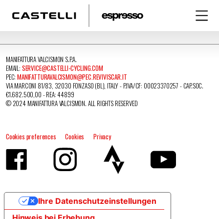
MANIFATTURA VALCISMON S.P.A.
EMAIL:
SERVICE@CASTELLI-CYCLING.COM
PEC:
MANIFATTURAVALCISMON@PEC.REVIVISCAR.IT
VIA MARCONI 81/83, 32030 FONZASO (BL), ITALY - P.IVA/CF: 00023370257 - CAP.SOC.
€1.682.500,00 - REA: 44899
© 2024 MANIFATTURA VALCISMON. ALL RIGHTS RESERVED
Cookies preferences
Cookies
Privacy
Ihre Datenschutzeinstellungen
Hinweis bei Erhebung