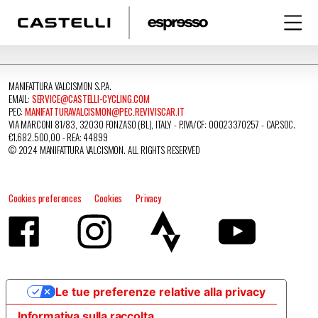
MANIFATTURA VALCISMON S.P.A.
EMAIL:
SERVICE@CASTELLI-CYCLING.COM
PEC:
MANIFATTURAVALCISMON@PEC.REVIVISCAR.IT
VIA MARCONI 81/83, 32030 FONZASO (BL), ITALY - P.IVA/CF: 00023370257 - CAP.SOC.
€1.682.500,00 - REA: 44899
© 2024 MANIFATTURA VALCISMON. ALL RIGHTS RESERVED
Cookies preferences
Cookies
Privacy
Le tue preferenze relative alla privacy
Informativa sulla raccolta