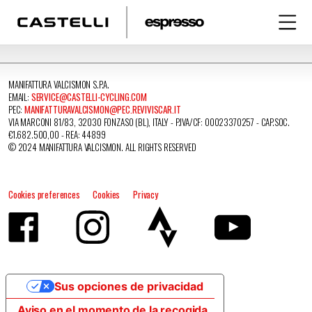
MANIFATTURA VALCISMON S.P.A.
EMAIL:
SERVICE@CASTELLI-CYCLING.COM
PEC:
MANIFATTURAVALCISMON@PEC.REVIVISCAR.IT
VIA MARCONI 81/83, 32030 FONZASO (BL), ITALY - P.IVA/CF: 00023370257 - CAP.SOC.
€1.682.500,00 - REA: 44899
© 2024 MANIFATTURA VALCISMON. ALL RIGHTS RESERVED
Cookies preferences
Cookies
Privacy
Sus opciones de privacidad
Aviso en el momento de la recogida