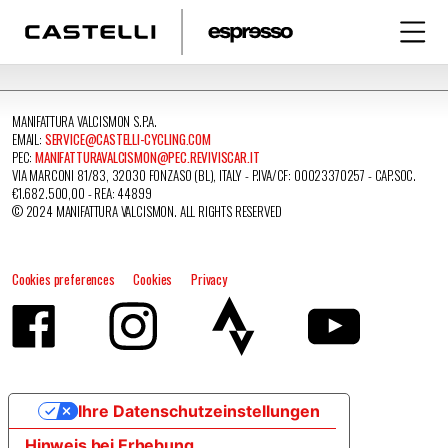
MANIFATTURA VALCISMON S.P.A.
EMAIL:
SERVICE@CASTELLI-CYCLING.COM
PEC:
MANIFATTURAVALCISMON@PEC.REVIVISCAR.IT
VIA MARCONI 81/83, 32030 FONZASO (BL), ITALY - P.IVA/CF: 00023370257 - CAP.SOC.
€1.682.500,00 - REA: 44899
© 2024 MANIFATTURA VALCISMON. ALL RIGHTS RESERVED
Cookies preferences
Cookies
Privacy
Ihre Datenschutzeinstellungen
Hinweis bei Erhebung