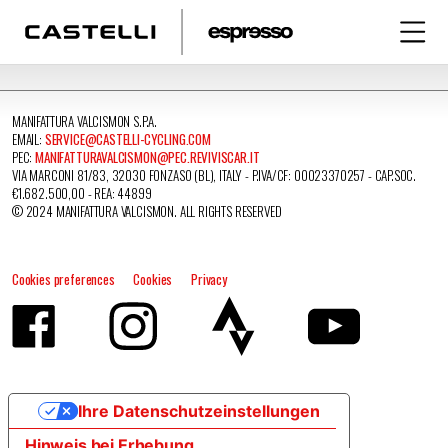
MANIFATTURA VALCISMON S.P.A.
EMAIL:
SERVICE@CASTELLI-CYCLING.COM
PEC:
MANIFATTURAVALCISMON@PEC.REVIVISCAR.IT
VIA MARCONI 81/83, 32030 FONZASO (BL), ITALY - P.IVA/CF: 00023370257 - CAP.SOC.
€1.682.500,00 - REA: 44899
© 2024 MANIFATTURA VALCISMON. ALL RIGHTS RESERVED
Cookies preferences
Cookies
Privacy
Ihre Datenschutzeinstellungen
Hinweis bei Erhebung