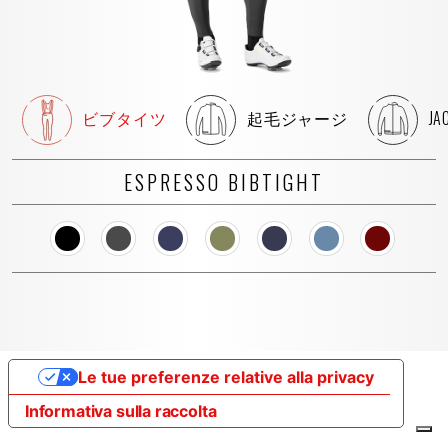
ビブタイツ
起毛ジャージ
JA
ESPRESSO BIBTIGHT
Le tue preferenze relative alla privacy
Informativa sulla raccolta