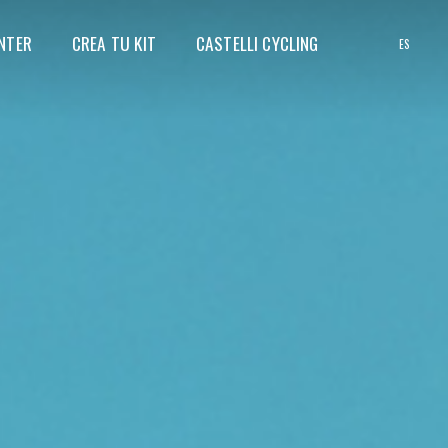
NTER
CREA TU KIT
CASTELLI CYCLING
ES