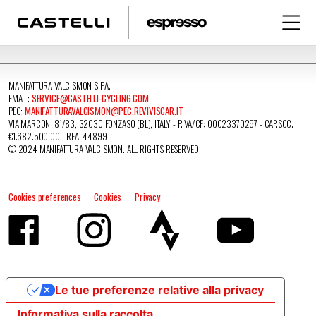
MANIFATTURA VALCISMON S.P.A.
EMAIL:
SERVICE@CASTELLI-CYCLING.COM
PEC:
MANIFATTURAVALCISMON@PEC.REVIVISCAR.IT
VIA MARCONI 81/83, 32030 FONZASO (BL), ITALY - P.IVA/CF: 00023370257 - CAP.SOC.
€1.682.500,00 - REA: 44899
© 2024 MANIFATTURA VALCISMON. ALL RIGHTS RESERVED
Cookies preferences
Cookies
Privacy
Le tue preferenze relative alla privacy
Informativa sulla raccolta