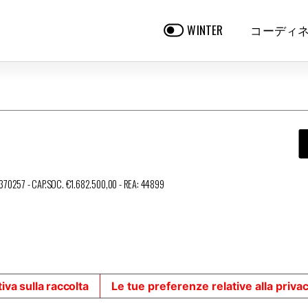
コーディ
WINTER
3370257 - CAP.SOC. €1.682.500,00 - REA: 44899
iva sulla raccolta
Le tue preferenze relative alla priva