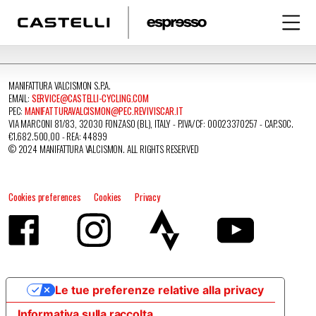
MANIFATTURA VALCISMON S.P.A.
EMAIL:
SERVICE@CASTELLI-CYCLING.COM
PEC:
MANIFATTURAVALCISMON@PEC.REVIVISCAR.IT
VIA MARCONI 81/83, 32030 FONZASO (BL), ITALY - P.IVA/CF: 00023370257 - CAP.SOC.
€1.682.500,00 - REA: 44899
© 2024 MANIFATTURA VALCISMON. ALL RIGHTS RESERVED
Cookies preferences
Cookies
Privacy
Le tue preferenze relative alla privacy
Informativa sulla raccolta