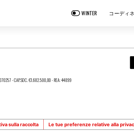
コーディ
WINTER
3370257 - CAP.SOC. €1.682.500,00 - REA: 44899
iva sulla raccolta
Le tue preferenze relative alla priva