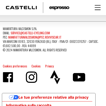
MANIFATTURA VALCISMON S.P.A.
EMAIL:
SERVICE@CASTELLI-CYCLING.COM
PEC:
MANIFATTURAVALCISMON@PEC.REVIVISCAR.IT
VIA MARCONI 81/83, 32030 FONZASO (BL), ITALY - P.IVA/CF: 00023370257 - CAP.SOC.
€1.682.500,00 - REA: 44899
© 2024 MANIFATTURA VALCISMON. ALL RIGHTS RESERVED
Cookies preferences
Cookies
Privacy
Le tue preferenze relative alla privacy
Informativa sulla raccolta