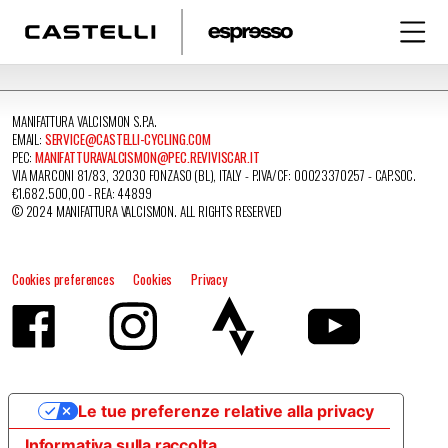
MANIFATTURA VALCISMON S.P.A.
EMAIL:
SERVICE@CASTELLI-CYCLING.COM
PEC:
MANIFATTURAVALCISMON@PEC.REVIVISCAR.IT
VIA MARCONI 81/83, 32030 FONZASO (BL), ITALY - P.IVA/CF: 00023370257 - CAP.SOC.
€1.682.500,00 - REA: 44899
© 2024 MANIFATTURA VALCISMON. ALL RIGHTS RESERVED
Cookies preferences
Cookies
Privacy
Le tue preferenze relative alla privacy
Informativa sulla raccolta