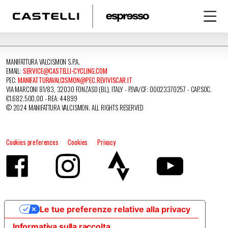
MANIFATTURA VALCISMON S.P.A.
EMAIL:
SERVICE@CASTELLI-CYCLING.COM
PEC:
MANIFATTURAVALCISMON@PEC.REVIVISCAR.IT
VIA MARCONI 81/83, 32030 FONZASO (BL), ITALY - P.IVA/CF: 00023370257 - CAP.SOC.
€1.682.500,00 - REA: 44899
© 2024 MANIFATTURA VALCISMON. ALL RIGHTS RESERVED
Cookies preferences
Cookies
Privacy
Le tue preferenze relative alla privacy
Informativa sulla raccolta