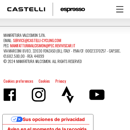
MANIFATTURA VALCISMON S.P.A.
EMAIL:
SERVICE@CASTELLI-CYCLING.COM
PEC:
MANIFATTURAVALCISMON@PEC.REVIVISCAR.IT
VIA MARCONI 81/83, 32030 FONZASO (BL), ITALY - P.IVA/CF: 00023370257 - CAP.SOC.
€1.682.500,00 - REA: 44899
© 2024 MANIFATTURA VALCISMON. ALL RIGHTS RESERVED
Cookies preferences
Cookies
Privacy
Sus opciones de privacidad
Aviso en el momento de la recogida