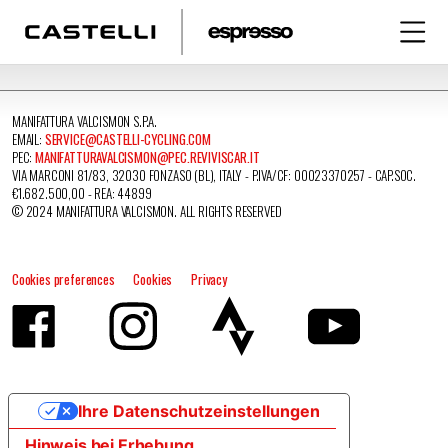
MANIFATTURA VALCISMON S.P.A.
EMAIL:
SERVICE@CASTELLI-CYCLING.COM
PEC:
MANIFATTURAVALCISMON@PEC.REVIVISCAR.IT
VIA MARCONI 81/83, 32030 FONZASO (BL), ITALY - P.IVA/CF: 00023370257 - CAP.SOC.
€1.682.500,00 - REA: 44899
© 2024 MANIFATTURA VALCISMON. ALL RIGHTS RESERVED
Cookies preferences
Cookies
Privacy
Ihre Datenschutzeinstellungen
Hinweis bei Erhebung