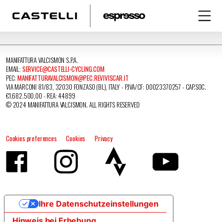
MANIFATTURA VALCISMON S.P.A.
EMAIL:
SERVICE@CASTELLI-CYCLING.COM
PEC:
MANIFATTURAVALCISMON@PEC.REVIVISCAR.IT
VIA MARCONI 81/83, 32030 FONZASO (BL), ITALY - P.IVA/CF: 00023370257 - CAP.SOC.
€1.682.500,00 - REA: 44899
© 2024 MANIFATTURA VALCISMON. ALL RIGHTS RESERVED
Cookies preferences
Cookies
Privacy
Ihre Datenschutzeinstellungen
Hinweis bei Erhebung